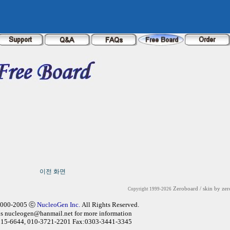
이전 화면
Zeroboard
/ skin by
zer
Copyright 1999-2026
2000-2005 ⓒ
NucleoGen Inc.
All Rights Reserved.
us
nucleogen@hanmail.net
for more information
315-6644, 010-3721-2201 Fax:0303-3441-3345