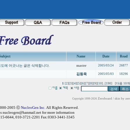
Subject
Name
Date
Read
용도에 어긋나는 글은 삭제합니다.
master
2005/03/24
26877
김동욱
2005/05/03
18296
1
[2]
[3]
[4]
[5]
[6]
[7]
[8]
[9]
[10]
..
[190]
[다음 10개
Zeroboard
/ skin by
zer
Copyright 1999-2026
2000-2005 ⓒ
NucleoGen Inc.
All Rights Reserved.
us
nucleogen@hanmail.net
for more information
315-6644, 010-3721-2201 Fax:0303-3441-3345