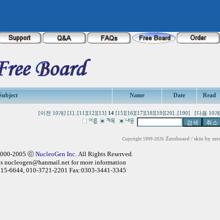
Subject
Name
Date
Read
[이전 10개]
[1]
..
[11]
[12]
[13]
14
[15]
[16]
[17]
[18]
[19]
[20]
..
[190]
[다음 10개
Zeroboard
/ skin by
zer
Copyright 1999-2026
2000-2005 ⓒ
NucleoGen Inc.
All Rights Reserved.
us
nucleogen@hanmail.net
for more information
315-6644, 010-3721-2201 Fax:0303-3441-3345